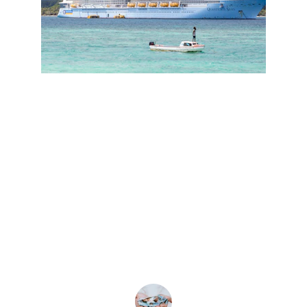
★★★★★
HwG International предоставила 
исключительные рекомендации по 
управлению инвестиционной 
миграцией. Их опыт сделал процесс 
плавным и полезным. Настоятельно 
рекомендую их услуги!