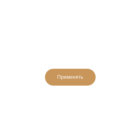
й миграции
Экспертное руководство по программам 
получения паспортов стран Карибского 
бассейна, Науру, Вануату и 
дипломатических паспортов.
Применять
Гражданство Науру
Новейшая в мире программа 