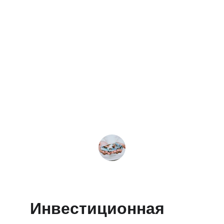
Компания HWG International 
предоставила исключительное 
сопровождение на каждом этапе 
инвестиционной миграции. Их 
глубокий опыт в программах Вануату 
сделал весь процесс простым, 
слаженным и результативным. Очень 
рекомендую их услуги!
John Doe
Инвестиционная 